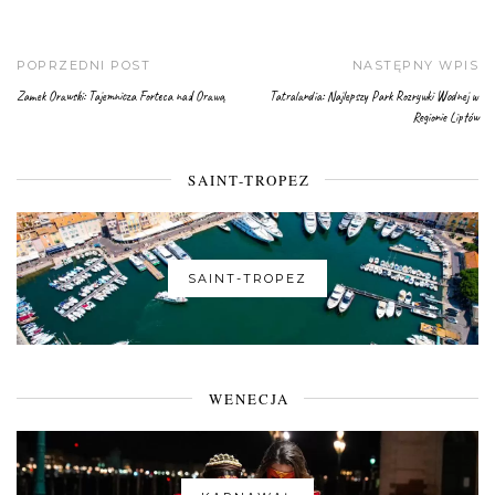
POPRZEDNI POST
NASTĘPNY WPIS
Zamek Orawski: Tajemnicza Forteca nad Orawą
Tatralandia: Najlepszy Park Rozrywki Wodnej w
Regionie Liptów
SAINT-TROPEZ
SAINT-TROPEZ
WENECJA