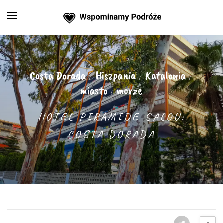
Costa Dorada
Hiszpania
Katalonia
/
/
/
miasto
morze
/
HOTEL PIRAMIDE SALOU:
COSTA DORADA