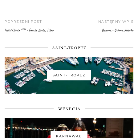
POPRZEDNI POST
NASTĘPNY WPIS
Hotel Elpida **** – Grecja, Kreta, Istro
Bologna - Bolonia Włochy
SAINT-TROPEZ
SAINT-TROPEZ
WENECJA
KARNAWAŁ