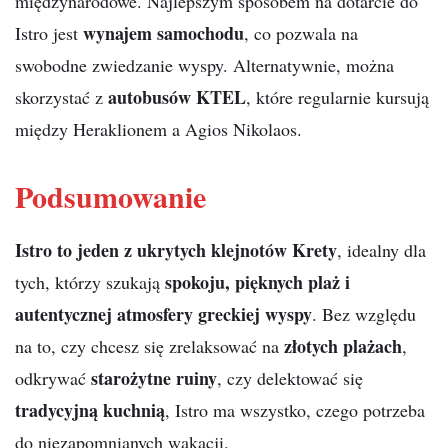
międzynarodowe. Najlepszym sposobem na dotarcie do
wynajem samochodu
Istro jest
, co pozwala na
swobodne zwiedzanie wyspy. Alternatywnie, można
autobusów KTEL
skorzystać z
, które regularnie kursują
między Heraklionem a Agios Nikolaos.
Podsumowanie
Istro to jeden z ukrytych klejnotów Krety
, idealny dla
spokoju, pięknych plaż i
tych, którzy szukają
autentycznej atmosfery greckiej wyspy
. Bez względu
złotych plażach
na to, czy chcesz się zrelaksować na
,
starożytne ruiny
odkrywać
, czy delektować się
tradycyjną kuchnią
, Istro ma wszystko, czego potrzeba
do niezapomnianych wakacji.