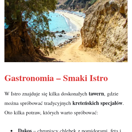
Gastronomia – Smaki Istro
tawern
W Istro znajduje się kilka doskonałych
, gdzie
kreteńskich specjałów
można spróbować tradycyjnych
.
Oto kilka potraw, których warto spróbować:
Dakos
– chrupiący chlebek z pomidorami, fetą i