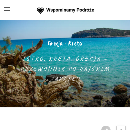
Grecja
Kreta
/
ISTRO, KRETA, GRECJA –
PRZEWODNIK PO RAJSKIM
ZAKĄTKU