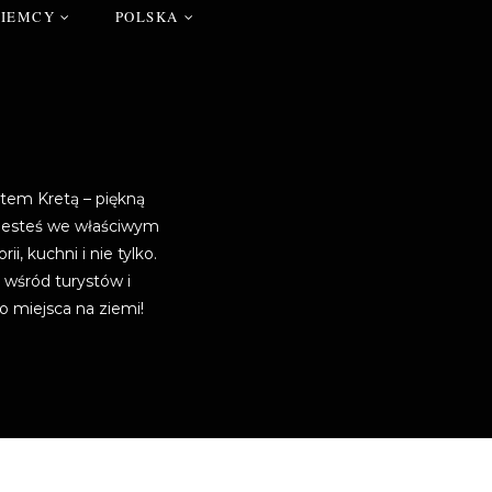
NIEMCY
POLSKA
atem Kretą – piękną
 jesteś we właściwym
, kuchni i nie tylko.
 wśród turystów i
o miejsca na ziemi!