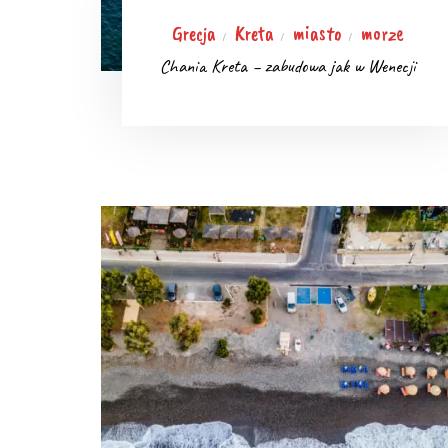
Grecja
Kreta
miasto
morze
/
/
/
Chania Kreta – zabudowa jak w Wenecji