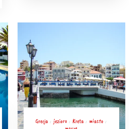
Grecja
jezioro
Kreta
miasto
/
/
/
/
morze