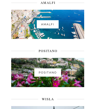
AMALFI
AMALFI
POSITANO
POSITANO
WISŁA