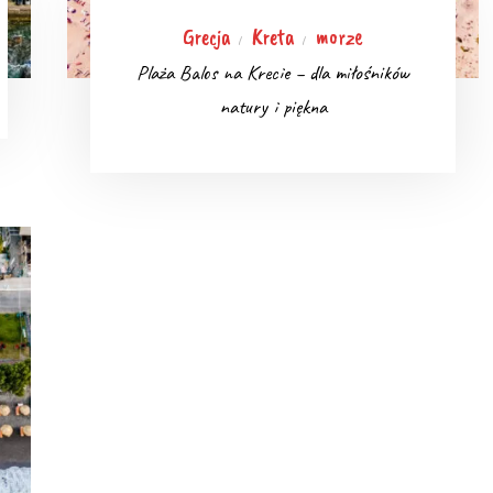
Grecja
Kreta
morze
/
/
Plaża Balos na Krecie – dla miłośników
natury i piękna