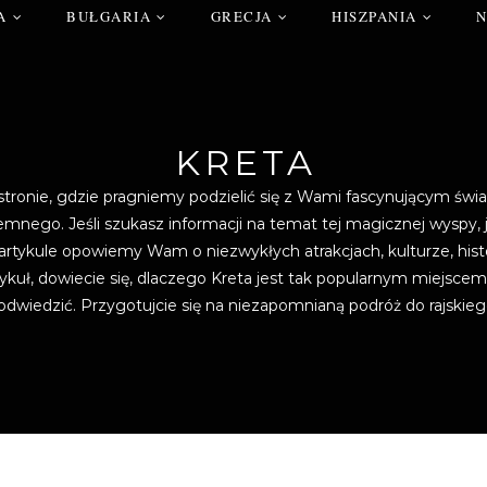
A
BUŁGARIA
GRECJA
HISZPANIA
KRETA
tronie, gdzie pragniemy podzielić się z Wami fascynującym świ
mnego. Jeśli szukasz informacji na temat tej magicznej wyspy,
tykule opowiemy Wam o niezwykłych atrakcjach, kulturze, historii
tykuł, dowiecie się, dlaczego Kreta jest tak popularnym miejscem
odwiedzić. Przygotujcie się na niezapomnianą podróż do rajskieg