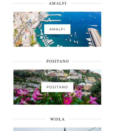
AMALFI
AMALFI
POSITANO
POSITANO
WISŁA