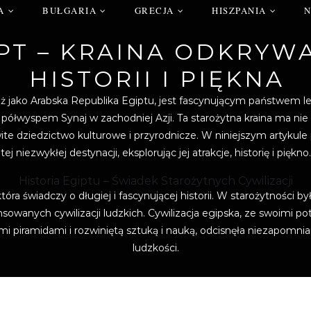
A
BUŁGARIA
GRECJA
HISZPANIA
PT – KRAINA ODKRYW
HISTORII I PIĘKNA
eż jako Arabska Republika Egiptu, jest fascynującym państwem 
 półwyspem Synaj w zachodniej Azji. Ta starożytna kraina ma nie t
te dziedzictwo kulturowe i przyrodnicze. W niniejszym artykule p
tej niezwykłej destynacji, eksplorując jej atrakcje, historię i piękno.
Historia Egiptu – Świadek Starożytnych Cywilizacji
która świadczy o długiej i fascynującej historii. W starożytności b
sowanych cywilizacji ludzkich. Cywilizacja egipska, ze swoimi p
piramidami i rozwiniętą sztuką i nauką, odcisnęła niezapomniany
ludzkości.