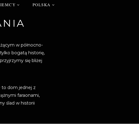
NIEMCY
POLSKA
ANIA
leżącym w północno-
ylko bogatą historię,
rzyjrzymy się bliżej
ył to dom jednej z
otężnymi faraonami,
 ślad w historii