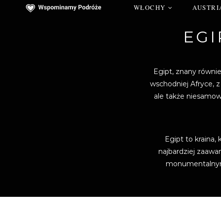
WŁOCHY
AUSTRI
EGI
Egipt, znany równi
wschodniej Afryce, z
ale także niesamowi
Egipt to kraina, 
najbardziej zaawan
monumentalnymi 