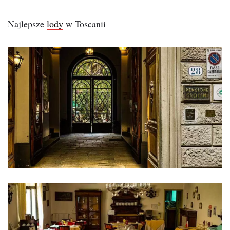
Najlepsze
lody
w Toscanii