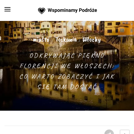
miasto
Toskania
Włochy
/
/
ODKRYWAJĄC PIĘKNO
FLORENCJI WE WŁOSZECH:
CO WARTO ZOBACZYĆ I JAK
SIĘ TAM DOSTAĆ