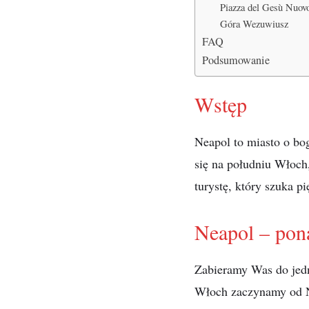
Piazza del Gesù Nuov
Góra Wezuwiusz
FAQ
Podsumowanie
Wstęp
Neapol to miasto o bog
się na południu Włoch
turystę, który szuka pi
Neapol – pona
Zabieramy Was do jedn
Włoch zaczynamy od Ne