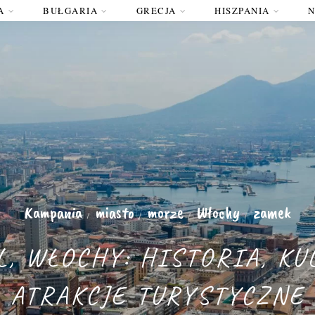
A
BUŁGARIA
GRECJA
HISZPANIA
Kampania
miasto
morze
Włochy
zamek
/
/
/
/
, WŁOCHY: HISTORIA, KU
ATRAKCJE TURYSTYCZNE