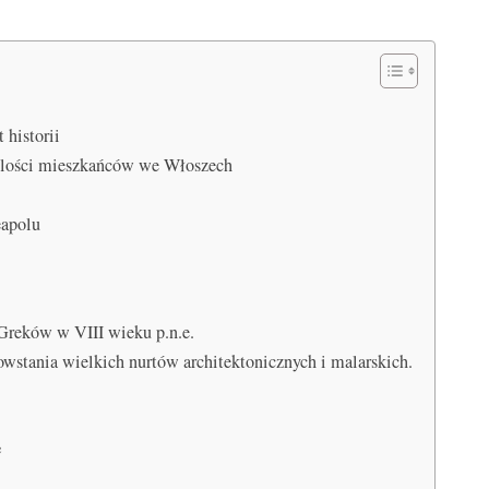
 historii
ilości mieszkańców we Włoszech
eapolu
Greków w VIII wieku p.n.e.
owstania wielkich nurtów architektonicznych i malarskich.
e