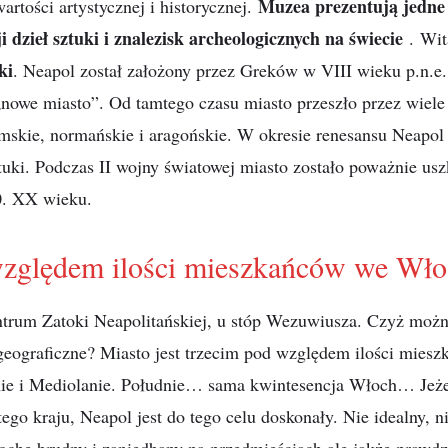
Muzea prezentują jedne 
artości artystycznej i historycznej.
i dzieł sztuki i znalezisk archeologicznych na świecie
. Wit
ki
. Neapol został założony przez Greków w VIII wieku p.n.e.
„nowe miasto”. Od tamtego czasu miasto przeszło przez wiele 
mskie, normańskie i aragońskie. W okresie renesansu Neapol
tuki. Podczas II wojny światowej miasto zostało poważnie usz
0. XX wieku.
względem ilości mieszkańców we Wło
ntrum Zatoki Neapolitańskiej, u stóp Wezuwiusza. Czyż moż
 geograficzne? Miasto jest trzecim pod względem ilości mies
ie i Mediolanie. Południe… sama kwintesencja Włoch… Jeżel
ego kraju, Neapol jest do tego celu doskonały. Nie idealny, ni