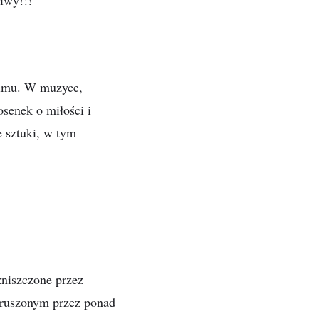
ziwy!!!
filmu. W muzyce,
osenek o miłości i
e sztuki, w tym
zniszczone przez
naruszonym przez ponad