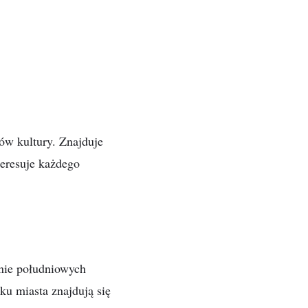
ków kultury. Znajduje
teresuje każdego
anie południowych
u miasta znajdują się