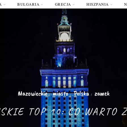
A
BUŁGARIA
GRECJA
HISZPANIA
Mazowieckie
miasto
Polska
zamek
/
/
/
KIE TOP 10: CO WARTO 