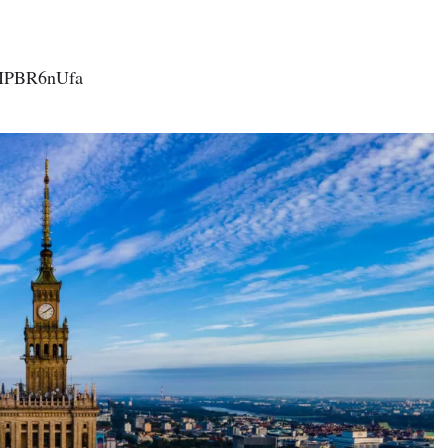
MMPBR6nUfa