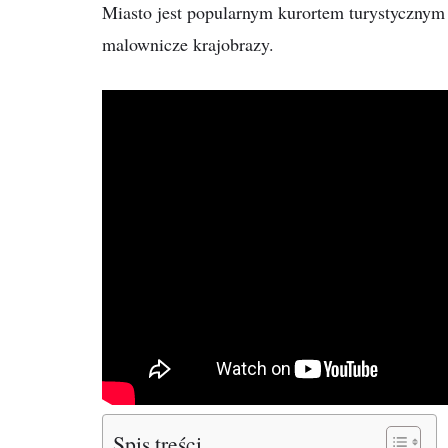
Miasto jest popularnym kurortem turystycznym
malownicze krajobrazy.
Spis treści