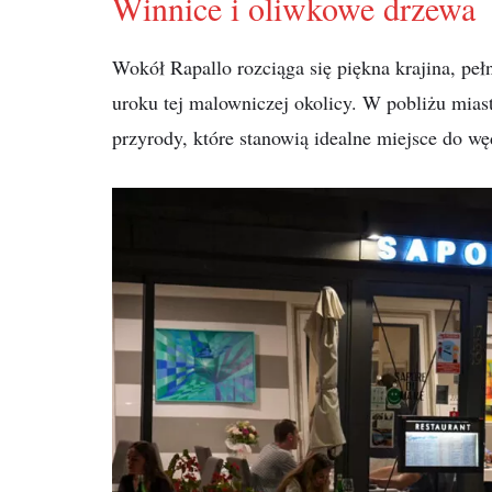
Winnice i oliwkowe drzewa
Wokół Rapallo rozciąga się piękna krajina, peł
uroku tej malowniczej okolicy. W pobliżu miast
przyrody, które stanowią idealne miejsce do węd