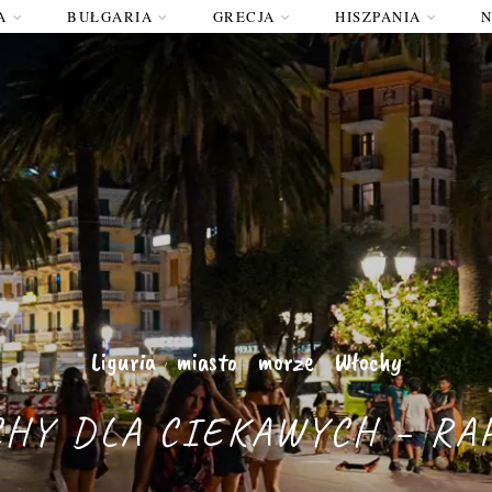
A
BUŁGARIA
GRECJA
HISZPANIA
Liguria
miasto
morze
Włochy
/
/
/
HY DLA CIEKAWYCH – RA