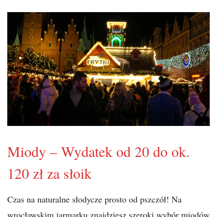
Miody – Wydatek od 20 do ok.
120 zł za słoik
Czas na naturalne słodycze prosto od pszczół! Na
wrocławskim jarmarku znajdziesz szeroki wybór miodów