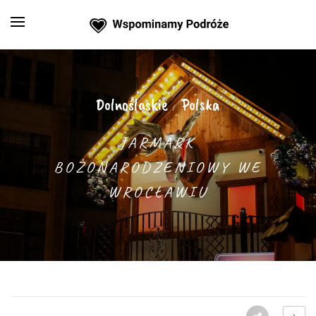
Dolnośląskie
Polska
/
JARMARK
BOŻONARODZENIOWY WE
WROCŁAWIU